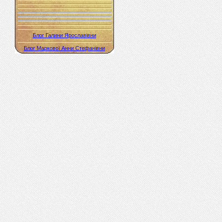
Блог Галини Ярославівни
Блог Маркової Анни Стефанівни