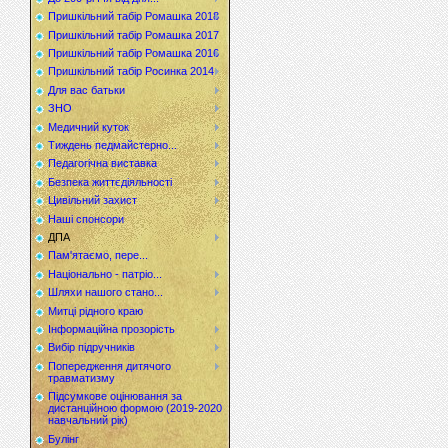
Пришкільний табір Ромашка 2018
Пришкільний табір Ромашка 2017
Пришкільний табір Ромашка 2016
Пришкільний табір Росинка 2014
Для вас батьки
ЗНО
Медичний куток
Тиждень педмайстерно...
Педагогічна виставка
Безпека життєдіяльності
Цивільний захист
Наші спонсори
ДПА
Пам'ятаємо, пере...
Національно - патріо...
Шляхи нашого стано...
Митці рідного краю
Інформаційна прозорість
Вибір підручників
Попередження дитячого
травматизму
Підсумкове оцінювання за
дистанційною формою (2019-2020
навчальний рік)
Булінг