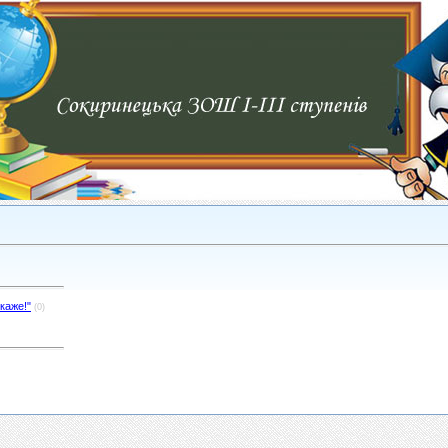
скаже!"
(0)