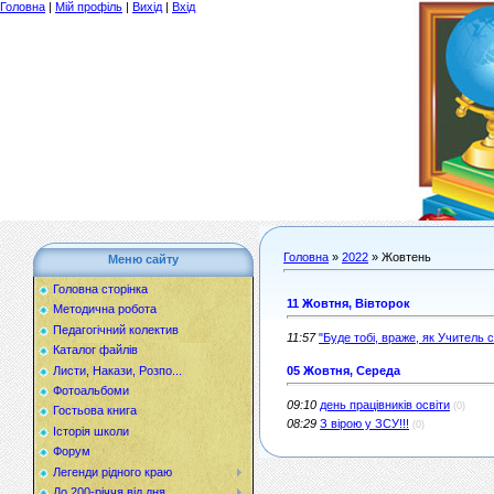
Головна
|
Мій профіль
|
Вихід
|
Вхід
Головна
»
2022
»
Жовтень
Меню сайту
Головна сторінка
11 Жовтня, Вівторок
Методична робота
Педагогічний колектив
11:57
"Буде тобі, враже, як Учитель 
Каталог файлів
Листи, Накази, Розпо...
05 Жовтня, Середа
Фотоальбоми
09:10
день працівників освіти
(0)
Гостьова книга
08:29
З вірою у ЗСУ!!!
(0)
Історія школи
Форум
Легенди рідного краю
До 200-річчя від дня...