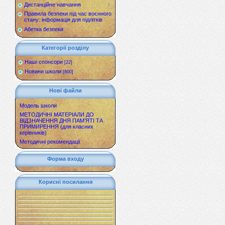
Дистанційне навчання
Правила безпеки під час воєнного
стану: інформація для підлітків
Абетка безпеки
Категорії розділу
Наші спонсори
[22]
Новини школи
[800]
Нові файли
Модель школи
МЕТОДИЧНІ МАТЕРІАЛИ ДО
ВІДЗНАЧЕННЯ ДНЯ ПАМ’ЯТІ ТА
ПРИМИРЕННЯ (для класних
керівників)
Методичні рекомендації
Форма входу
Корисні посилання