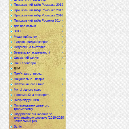
Пришкільний табір Ромашка 2018
Пришкільний табір Ромашка 2017
Пришкільний табір Ромашка 2016
Пришкільний табір Росинка 2014
Для вас батьки
ЗНО
Медичний куток
Тиждень педмайстерно...
Педагогічна виставка
Безпека життєдіяльності
Цивільний захист
Наші спонсори
ДПА
Пам'ятаємо, пере...
Національно - патріо...
Шляхи нашого стано...
Митці рідного краю
Інформаційна прозорість
Вибір підручників
Попередження дитячого
травматизму
Підсумкове оцінювання за
дистанційною формою (2019-2020
навчальний рік)
Булінг