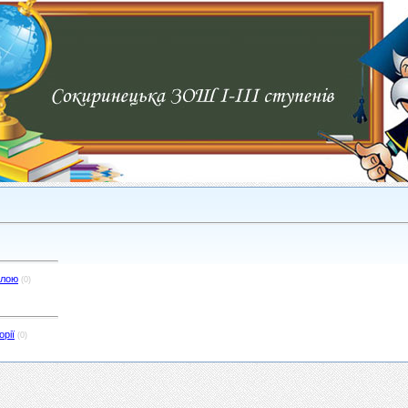
олою
(0)
рії
(0)