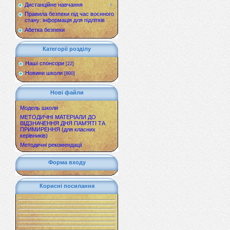
Дистанційне навчання
Правила безпеки під час воєнного
стану: інформація для підлітків
Абетка безпеки
Категорії розділу
Наші спонсори
[22]
Новини школи
[800]
Нові файли
Модель школи
МЕТОДИЧНІ МАТЕРІАЛИ ДО
ВІДЗНАЧЕННЯ ДНЯ ПАМ’ЯТІ ТА
ПРИМИРЕННЯ (для класних
керівників)
Методичні рекомендації
Форма входу
Корисні посилання