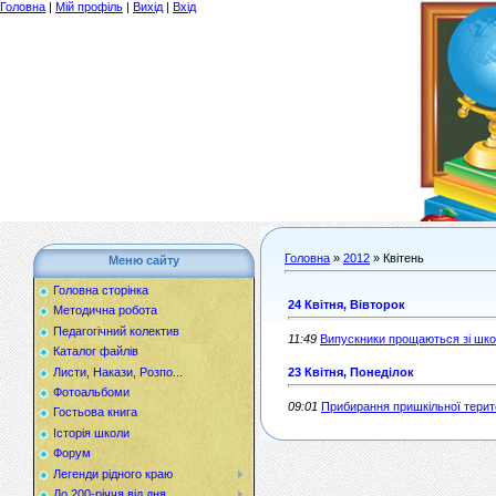
Головна
|
Мій профіль
|
Вихід
|
Вхід
Головна
»
2012
»
Квітень
Меню сайту
Головна сторінка
24 Квітня, Вівторок
Методична робота
Педагогічний колектив
11:49
Випускники прощаються зі шк
Каталог файлів
Листи, Накази, Розпо...
23 Квітня, Понеділок
Фотоальбоми
09:01
Прибирання пришкільної терито
Гостьова книга
Історія школи
Форум
Легенди рідного краю
До 200-річчя від дня...