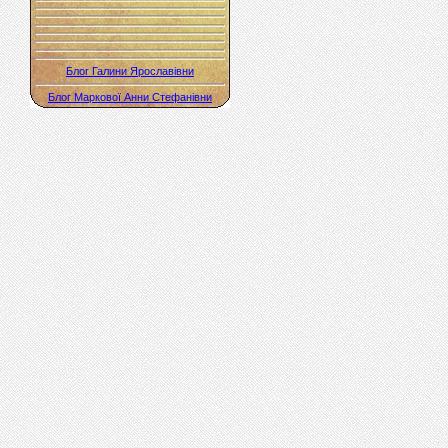
Блог Галини Ярославівни
Блог Маркової Анни Стефанівни