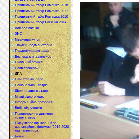
Пришкільний табір Ромашка 2018
Пришкільний табір Ромашка 2017
Пришкільний табір Ромашка 2016
Пришкільний табір Росинка 2014
Для вас батьки
ЗНО
Медичний куток
Тиждень педмайстерно...
Педагогічна виставка
Безпека життєдіяльності
Цивільний захист
Наші спонсори
ДПА
Пам'ятаємо, пере...
Національно - патріо...
Шляхи нашого стано...
Митці рідного краю
Інформаційна прозорість
Вибір підручників
Попередження дитячого
травматизму
Підсумкове оцінювання за
дистанційною формою (2019-2020
навчальний рік)
Булінг