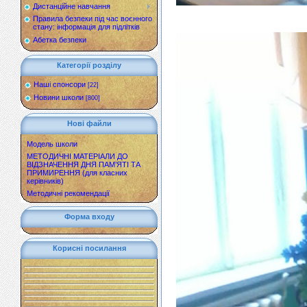
Дистанційне навчання
Правила безпеки під час воєнного
стану: інформація для підлітків
Абетка безпеки
Категорії розділу
Наші спонсори
[22]
Новини школи
[800]
Нові файли
Модель школи
МЕТОДИЧНІ МАТЕРІАЛИ ДО
ВІДЗНАЧЕННЯ ДНЯ ПАМ’ЯТІ ТА
ПРИМИРЕННЯ (для класних
керівників)
Методичні рекомендації
Форма входу
Корисні посилання