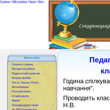
Головна
|
Мій профіль
|
Вихід
|
Вхід
Педаг
Меню сайту
Головна сторінка
кл
Методична робота
Педагогічний колектив
Каталог файлів
Година спілкув
Листи, Накази, Розпо...
навчання".
Фотоальбоми
Гостьова книга
Історія школи
Проводить клас
Форум
Н.В.
Легенди рідного краю
До 200-річчя від дня...