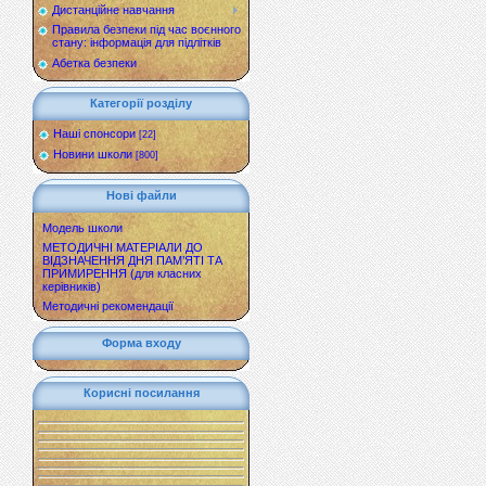
Дистанційне навчання
Правила безпеки під час воєнного
стану: інформація для підлітків
Абетка безпеки
Категорії розділу
Наші спонсори
[22]
Новини школи
[800]
Нові файли
Модель школи
МЕТОДИЧНІ МАТЕРІАЛИ ДО
ВІДЗНАЧЕННЯ ДНЯ ПАМ’ЯТІ ТА
ПРИМИРЕННЯ (для класних
керівників)
Методичні рекомендації
Форма входу
Корисні посилання