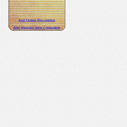
Блог Галини Ярославівни
Блог Маркової Анни Стефанівни