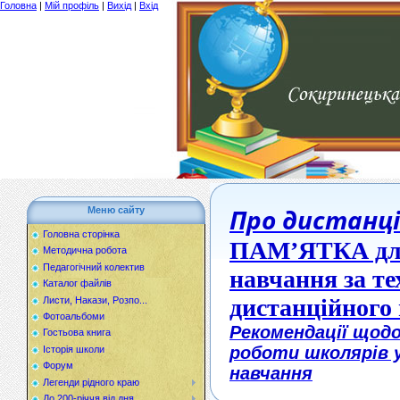
Головна
|
Мій профіль
|
Вихід
|
Вхід
Про дистанці
Меню сайту
Головна сторінка
ПАМ
’
ЯТКА для
Методична робота
Педагогічний колектив
навчання за т
Каталог файлів
дистанційного
Листи, Накази, Розпо...
Фотоальбоми
Рекомендації щодо
Гостьова книга
роботи школярів у
Історія школи
Форум
навчання
Легенди рідного краю
До 200-річчя від дня...