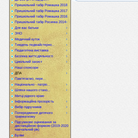
Пришкільний табір Ромашка 2018
Пришкільний табір Ромашка 2017
Пришкільний табір Ромашка 2016
Пришкільний табір Росинка 2014
Для вас батьки
ЗНО
Медичний куток
Тиждень педмайстерно...
Педагогічна виставка
Безпека життєдіяльності
Цивільний захист
Наші спонсори
ДПА
Пам'ятаємо, пере...
Національно - патріо...
Шляхи нашого стано...
Митці рідного краю
Інформаційна прозорість
Вибір підручників
Попередження дитячого
травматизму
Підсумкове оцінювання за
дистанційною формою (2019-2020
навчальний рік)
Булінг