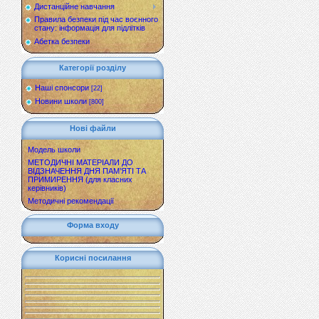
Дистанційне навчання
Правила безпеки під час воєнного
стану: інформація для підлітків
Абетка безпеки
Категорії розділу
Наші спонсори
[22]
Новини школи
[800]
Нові файли
Модель школи
МЕТОДИЧНІ МАТЕРІАЛИ ДО
ВІДЗНАЧЕННЯ ДНЯ ПАМ’ЯТІ ТА
ПРИМИРЕННЯ (для класних
керівників)
Методичні рекомендації
Форма входу
Корисні посилання