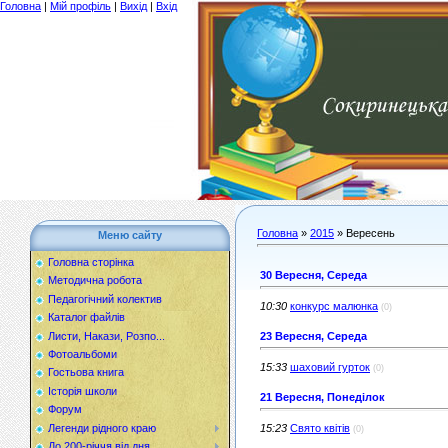
Головна
|
Мій профіль
|
Вихід
|
Вхід
Головна
»
2015
»
Вересень
Меню сайту
Головна сторінка
30 Вересня, Середа
Методична робота
Педагогічний колектив
10:30
конкурс малюнка
(0)
Каталог файлів
Листи, Накази, Розпо...
23 Вересня, Середа
Фотоальбоми
15:33
шаховий гурток
(0)
Гостьова книга
Історія школи
21 Вересня, Понеділок
Форум
Легенди рідного краю
15:23
Свято квітів
(0)
До 200-річчя від дня...