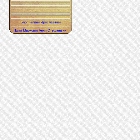
Блог Галини Ярославівни
Блог Маркової Анни Стефанівни