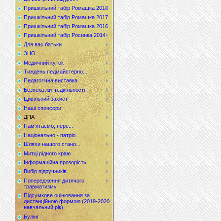
Пришкільний табір Ромашка 2018
Пришкільний табір Ромашка 2017
Пришкільний табір Ромашка 2016
Пришкільний табір Росинка 2014
Для вас батьки
ЗНО
Медичний куток
Тиждень педмайстерно...
Педагогічна виставка
Безпека життєдіяльності
Цивільний захист
Наші спонсори
ДПА
Пам'ятаємо, пере...
Національно - патріо...
Шляхи нашого стано...
Митці рідного краю
Інформаційна прозорість
Вибір підручників
Попередження дитячого
травматизму
Підсумкове оцінювання за
дистанційною формою (2019-2020
навчальний рік)
Булінг