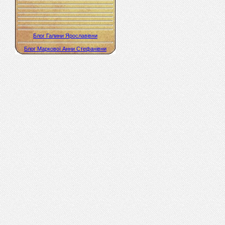
Блог Галини Ярославівни
Блог Маркової Анни Стефанівни