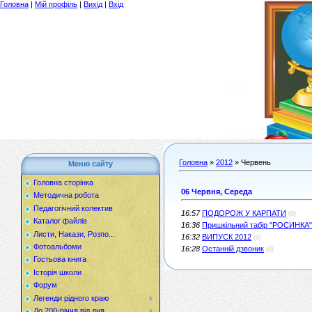
Головна
|
Мій профіль
|
Вихід
|
Вхід
Головна
»
2012
»
Червень
Меню сайту
Головна сторінка
06 Червня, Середа
Методична робота
Педагогічний колектив
16:57
ПОДОРОЖ У КАРПАТИ
(0)
Каталог файлів
16:36
Пришкільний табір "РОСИНКА"
Листи, Накази, Розпо...
16:32
ВИПУСК 2012
(0)
Фотоальбоми
16:28
Останній дзвоник
(0)
Гостьова книга
Історія школи
Форум
Легенди рідного краю
До 200-річчя від дня...