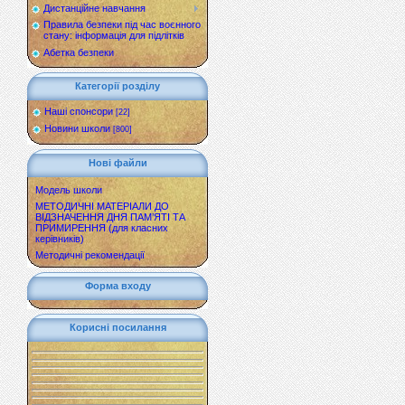
Дистанційне навчання
Правила безпеки під час воєнного
стану: інформація для підлітків
Абетка безпеки
Категорії розділу
Наші спонсори
[22]
Новини школи
[800]
Нові файли
Модель школи
МЕТОДИЧНІ МАТЕРІАЛИ ДО
ВІДЗНАЧЕННЯ ДНЯ ПАМ’ЯТІ ТА
ПРИМИРЕННЯ (для класних
керівників)
Методичні рекомендації
Форма входу
Корисні посилання