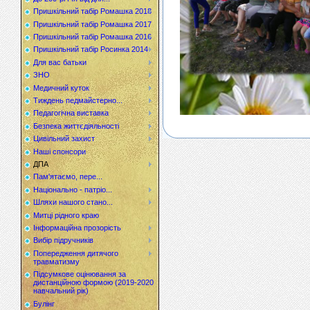
Пришкільний табір Ромашка 2018
Пришкільний табір Ромашка 2017
Пришкільний табір Ромашка 2016
Пришкільний табір Росинка 2014
Для вас батьки
ЗНО
Медичний куток
Тиждень педмайстерно...
Педагогічна виставка
Безпека життєдіяльності
Цивільний захист
Наші спонсори
ДПА
Пам'ятаємо, пере...
Національно - патріо...
Шляхи нашого стано...
Митці рідного краю
Інформаційна прозорість
Вибір підручників
Попередження дитячого
травматизму
Підсумкове оцінювання за
дистанційною формою (2019-2020
навчальний рік)
Булінг