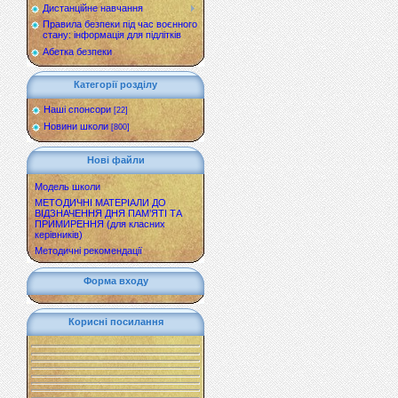
Дистанційне навчання
Правила безпеки під час воєнного
стану: інформація для підлітків
Абетка безпеки
Категорії розділу
Наші спонсори
[22]
Новини школи
[800]
Нові файли
Модель школи
МЕТОДИЧНІ МАТЕРІАЛИ ДО
ВІДЗНАЧЕННЯ ДНЯ ПАМ’ЯТІ ТА
ПРИМИРЕННЯ (для класних
керівників)
Методичні рекомендації
Форма входу
Корисні посилання