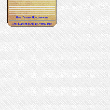
Блог Галини Ярославівни
Блог Маркової Анни Стефанівни