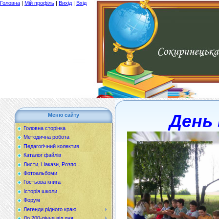
Головна
|
Мій профіль
|
Вихід
|
Вхід
День
Меню сайту
Головна сторінка
Методична робота
Педагогічний колектив
Каталог файлів
Листи, Накази, Розпо...
Фотоальбоми
Гостьова книга
Історія школи
Форум
Легенди рідного краю
До 200-річчя від дня...