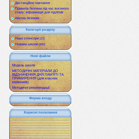
Дистанційне навчання
Правила безпеки під час воєнного
стану: інформація для підлітків
Абетка безпеки
Категорії розділу
Наші спонсори
[22]
Новини школи
[800]
Нові файли
Модель школи
МЕТОДИЧНІ МАТЕРІАЛИ ДО
ВІДЗНАЧЕННЯ ДНЯ ПАМ’ЯТІ ТА
ПРИМИРЕННЯ (для класних
керівників)
Методичні рекомендації
Форма входу
Корисні посилання