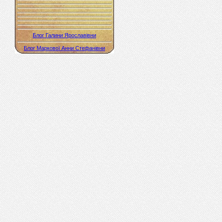
Блог Галини Ярославівни
Блог Маркової Анни Стефанівни