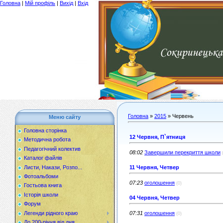
Головна
|
Мій профіль
|
Вихід
|
Вхід
Головна
»
2015
»
Червень
Меню сайту
Головна сторінка
12 Червня, П`ятниця
Методична робота
Педагогічний колектив
08:02
Завершили перекриття школи
Каталог файлів
Листи, Накази, Розпо...
11 Червня, Четвер
Фотоальбоми
07:23
оголошення
(0)
Гостьова книга
Історія школи
04 Червня, Четвер
Форум
Легенди рідного краю
07:31
оголошення
(0)
До 200-річчя від дня...