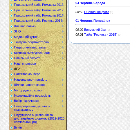
03 Червня, Середа
Пришкільний табір Ромашка 2018
Пришкільний табір Ромашка 2017
08:50
Оновлення фото
(0)
Пришкільний табір Ромашка 2016
01 Червня, Понеділок
Пришкільний табір Росинка 2014
Для вас батьки
09:02
Випускний бал
(0)
ЗНО
09:01
Табір "Росинка - 2015"
(0)
Медичний куток
Тиждень педмайстерно...
Педагогічна виставка
Безпека життєдіяльності
Цивільний захист
Наші спонсори
ДПА
Пам'ятаємо, пере...
Національно - патріо...
Шляхи нашого стано...
Митці рідного краю
Інформаційна прозорість
Вибір підручників
Попередження дитячого
травматизму
Підсумкове оцінювання за
дистанційною формою (2019-2020
навчальний рік)
Булінг