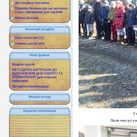
Дистанційне навчання
Правила безпеки під час воєнного
стану: інформація для підлітків
Абетка безпеки
Категорії розділу
Наші спонсори
[22]
Новини школи
[800]
Нові файли
Модель школи
МЕТОДИЧНІ МАТЕРІАЛИ ДО
ВІДЗНАЧЕННЯ ДНЯ ПАМ’ЯТІ ТА
ПРИМИРЕННЯ (для класних
керівників)
Методичні рекомендації
Форма входу
Корисні посилання
У 
Після чого усі у