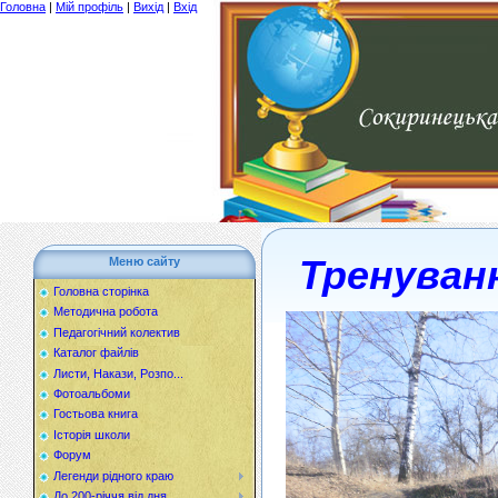
Головна
|
Мій профіль
|
Вихід
|
Вхід
Тренуван
Меню сайту
Головна сторінка
Методична робота
Педагогічний колектив
Каталог файлів
Листи, Накази, Розпо...
Фотоальбоми
Гостьова книга
Історія школи
Форум
Легенди рідного краю
До 200-річчя від дня...