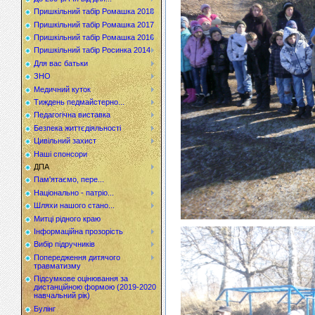
Пришкільний табір Ромашка 2018
Пришкільний табір Ромашка 2017
Пришкільний табір Ромашка 2016
Пришкільний табір Росинка 2014
Для вас батьки
ЗНО
Медичний куток
Тиждень педмайстерно...
Педагогічна виставка
Безпека життєдіяльності
Цивільний захист
Наші спонсори
ДПА
Пам'ятаємо, пере...
Національно - патріо...
Шляхи нашого стано...
Митці рідного краю
Інформаційна прозорість
Вибір підручників
Попередження дитячого
травматизму
Підсумкове оцінювання за
дистанційною формою (2019-2020
навчальний рік)
Булінг