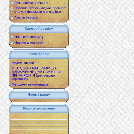
Дистанційне навчання
Правила безпеки під час воєнного
стану: інформація для підлітків
Абетка безпеки
Категорії розділу
Наші спонсори
[22]
Новини школи
[800]
Нові файли
Модель школи
МЕТОДИЧНІ МАТЕРІАЛИ ДО
ВІДЗНАЧЕННЯ ДНЯ ПАМ’ЯТІ ТА
ПРИМИРЕННЯ (для класних
керівників)
Методичні рекомендації
Форма входу
Корисні посилання