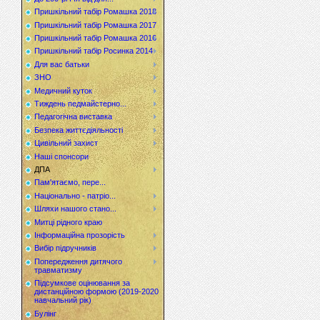
Пришкільний табір Ромашка 2018
Пришкільний табір Ромашка 2017
Пришкільний табір Ромашка 2016
Пришкільний табір Росинка 2014
Для вас батьки
ЗНО
Медичний куток
Тиждень педмайстерно...
Педагогічна виставка
Безпека життєдіяльності
Цивільний захист
Наші спонсори
ДПА
Пам'ятаємо, пере...
Національно - патріо...
Шляхи нашого стано...
Митці рідного краю
Інформаційна прозорість
Вибір підручників
Попередження дитячого
травматизму
Підсумкове оцінювання за
дистанційною формою (2019-2020
навчальний рік)
Булінг