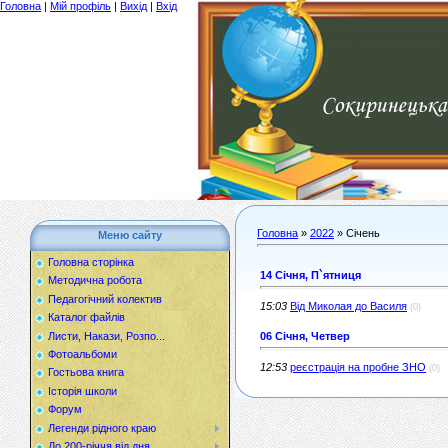
Головна
|
Мій профіль
|
Вихід
|
Вхід
Головна
»
2022
»
Січень
Меню сайту
Головна сторінка
14 Січня, П`ятниця
Методична робота
Педагогічний колектив
15:03
Від Миколая до Василя
(0)
Каталог файлів
Листи, Накази, Розпо...
06 Січня, Четвер
Фотоальбоми
12:53
реєстрація на пробне ЗНО
(0)
Гостьова книга
Історія школи
Форум
Легенди рідного краю
До 200-річчя від дня...