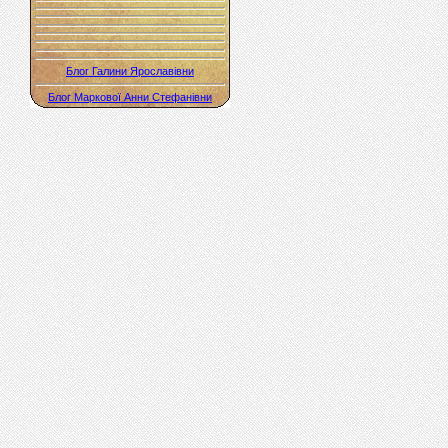
Блог Галини Ярославівни
Блог Маркової Анни Стефанівни