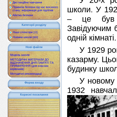
У 20-х ро
Дистанційне навчання
школи. У 192
Правила безпеки під час воєнного
стану: інформація для підлітків
Абетка безпеки
– це був 
Категорії розділу
Завідуючим б
Наші спонсори
[22]
одній кімнаті.
Новини школи
[800]
У 1929 ро
Нові файли
Модель школи
казарму. Цьо
МЕТОДИЧНІ МАТЕРІАЛИ ДО
ВІДЗНАЧЕННЯ ДНЯ ПАМ’ЯТІ ТА
будинку школ
ПРИМИРЕННЯ (для класних
керівників)
Методичні рекомендації
У новому 
Форма входу
1932 навча
Корисні посилання