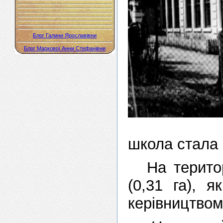
Блог Галини Ярославівни
Блог Маркової Анни Стефанівни
школа стала
На терито
(0,31 га), 
керівництвом