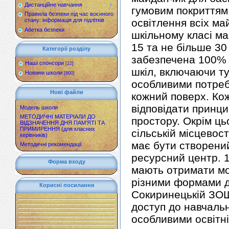
Дистанційне навчання
гумовим покриттям,
Правила безпеки під час воєнного
освітлення всіх ма
стану: інформація для підлітків
Абетка безпеки
шкільному класі м
15 та не більше 30
Категорії розділу
забезпечена 100% д
Наші спонсори
[22]
шкіл, включаючи ту
Новини школи
[800]
особливими потреб
Нові файли
кожний поверх. Ко
відповідати принци
Модель школи
МЕТОДИЧНІ МАТЕРІАЛИ ДО
простору. Окрім цьо
ВІДЗНАЧЕННЯ ДНЯ ПАМ’ЯТІ ТА
ПРИМИРЕННЯ (для класних
сільській місцевост
керівників)
має бути створени
Методичні рекомендації
ресурсний центр. 1
Форма входу
мають отримати мо
різними формами до
Корисні посилання
Сокиринецькій ЗОШ 
доступ до навчальн
особливими освітн