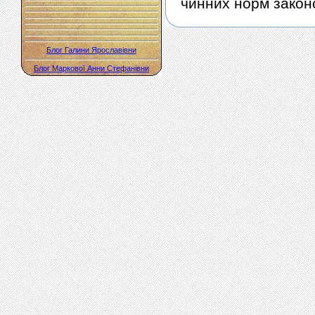
чинних норм закон
Блог Галини Ярославівни
Блог Маркової Анни Стефанівни