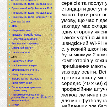
сервісів та послуг 
Пришкільний табір Ромашка 2018
стандарти доступно
Пришкільний табір Ромашка 2017
Пришкільний табір Ромашка 2016
мають бути реалізов
Пришкільний табір Росинка 2014
умову, що час підв
Для вас батьки
закладу має склада
ЗНО
Медичний куток
одну сторону якіс
Тиждень педмайстерно...
Також українські 
Педагогічна виставка
швидкісний Wі-Fі І
Безпека життєдіяльності
с, у кожній школі н
Цивільний захист
Наші спонсори
бути мінімум 2 ком
ДПА
комп'ютерів у кожно
Пам'ятаємо, пере...
приміщення мають 
Національно - патріо...
Шляхи нашого стано...
закладу освіти. Вс
Митці рідного краю
третини шкіл у міс
Інформаційна прозорість
середнє (40 х 60) 
Вибір підручників
Попередження дитячого
професійним штучн
травматизму
легкоатлетичне пок
Підсумкове оцінювання за
дистанційною формою (2019-2020
для міні-футболу і
навчальний рік)
Булінг
майданчик для бас