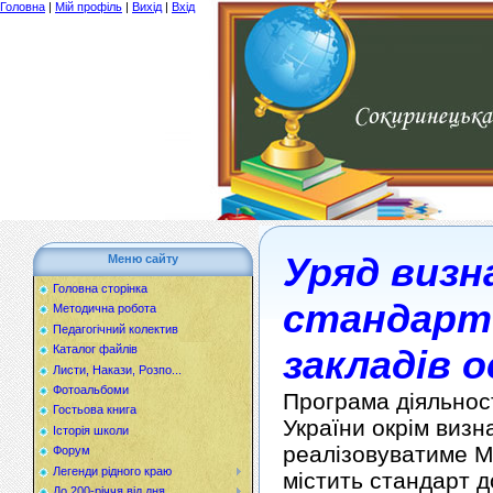
Головна
|
Мій профіль
|
Вихід
|
Вхід
Уряд визн
Меню сайту
Головна сторінка
стандарт
Методична робота
Педагогічний колектив
закладів 
Каталог файлів
Листи, Накази, Розпо...
Фотоальбоми
Програма діяльност
Гостьова книга
України окрім визна
Історія школи
реалізовуватиме Мі
Форум
Легенди рідного краю
містить стандарт д
До 200-річчя від дня...