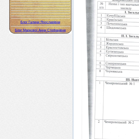
Блог Галини Ярославівни
Блог Маркової Анни Стефанівни