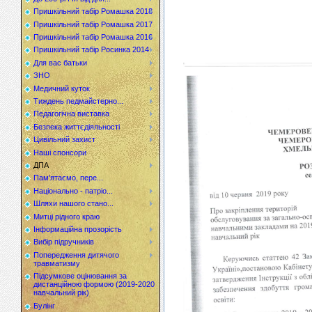
Пришкільний табір Ромашка 2018
Пришкільний табір Ромашка 2017
Пришкільний табір Ромашка 2016
Пришкільний табір Росинка 2014
Для вас батьки
ЗНО
Медичний куток
Тиждень педмайстерно...
Педагогічна виставка
Безпека життєдіяльності
Цивільний захист
Наші спонсори
ДПА
Пам'ятаємо, пере...
Національно - патріо...
Шляхи нашого стано...
Митці рідного краю
Інформаційна прозорість
Вибір підручників
Попередження дитячого
травматизму
Підсумкове оцінювання за
дистанційною формою (2019-2020
навчальний рік)
Булінг