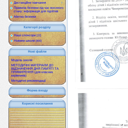
Дистанційне навчання
Правила безпеки під час воєнного
стану: інформація для підлітків
Абетка безпеки
Категорії розділу
Наші спонсори
[22]
Новини школи
[800]
Нові файли
Модель школи
МЕТОДИЧНІ МАТЕРІАЛИ ДО
ВІДЗНАЧЕННЯ ДНЯ ПАМ’ЯТІ ТА
ПРИМИРЕННЯ (для класних
керівників)
Методичні рекомендації
Форма входу
Корисні посилання