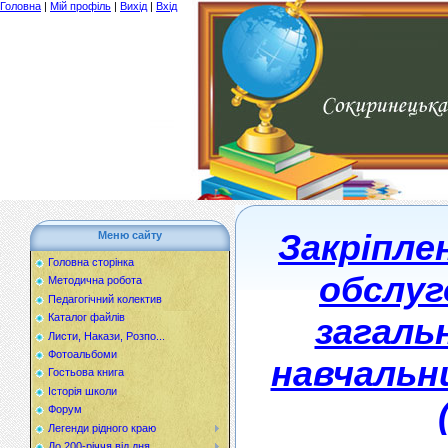
Головна
|
Мій профіль
|
Вихід
|
Вхід
Закріпле
Меню сайту
Головна сторінка
обслуг
Методична робота
Педагогічний колектив
загаль
Каталог файлів
Листи, Накази, Розпо...
Фотоальбоми
навчальн
Гостьова книга
Історія школи
Форум
Легенди рідного краю
До 200-річчя від дня...