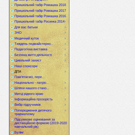
Пришкільний табір Ромашка 2018
Пришкільний табір Ромашка 2017
Пришкільний табір Ромашка 2016
Пришкільний табір Росинка 2014
Для вас батьки
ЗНО
Медичний куток
Тиждень педмайстерно...
Педагогічна виставка
Безпека життєдіяльності
Цивільний захист
Наші спонсори
ДПА
Пам'ятаємо, пере...
Національно - патріо...
Шляхи нашого стано...
Митці рідного краю
Інформаційна прозорість
Вибір підручників
Попередження дитячого
травматизму
Підсумкове оцінювання за
дистанційною формою (2019-2020
навчальний рік)
Булінг