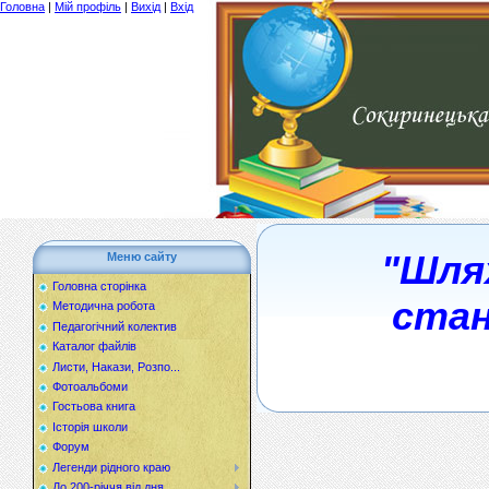
Головна
|
Мій профіль
|
Вихід
|
Вхід
"Шля
Меню сайту
Головна сторінка
стан
Методична робота
Педагогічний колектив
Каталог файлів
Листи, Накази, Розпо...
Фотоальбоми
Гостьова книга
Історія школи
Форум
Легенди рідного краю
До 200-річчя від дня...