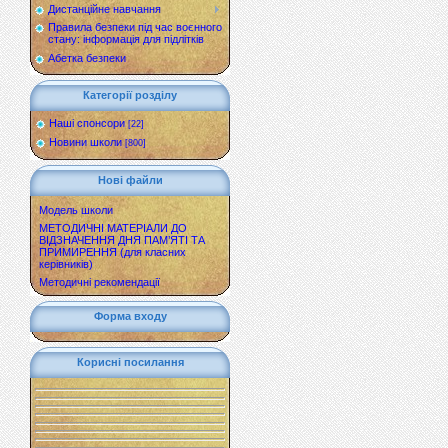
Дистанційне навчання
Правила безпеки під час воєнного
стану: інформація для підлітків
Абетка безпеки
Категорії розділу
Наші спонсори
[22]
Новини школи
[800]
Нові файли
Модель школи
МЕТОДИЧНІ МАТЕРІАЛИ ДО
ВІДЗНАЧЕННЯ ДНЯ ПАМ’ЯТІ ТА
ПРИМИРЕННЯ (для класних
керівників)
Методичні рекомендації
Форма входу
Корисні посилання