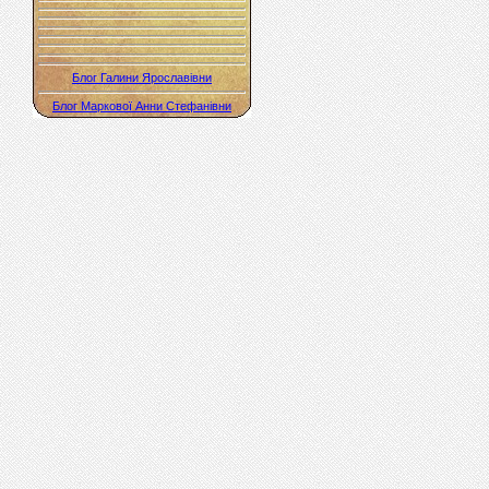
Блог Галини Ярославівни
Блог Маркової Анни Стефанівни