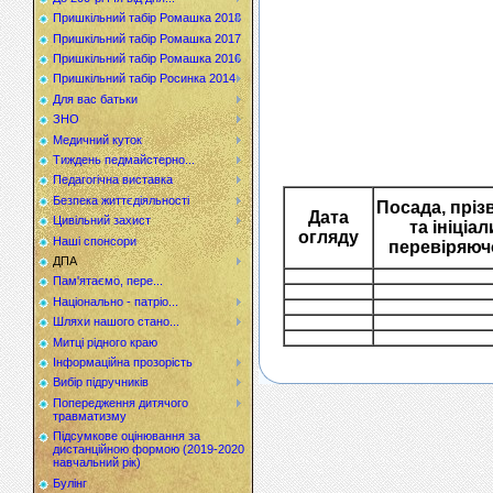
Пришкільний табір Ромашка 2018
Пришкільний табір Ромашка 2017
Пришкільний табір Ромашка 2016
Пришкільний табір Росинка 2014
Для вас батьки
ЗНО
Медичний куток
Тиждень педмайстерно...
Педагогічна виставка
Безпека життєдіяльності
Посада, прі
Дата
Цивільний захист
та ініціал
огляду
Наші спонсори
перевіряюч
ДПА
Пам'ятаємо, пере...
Національно - патріо...
Шляхи нашого стано...
Митці рідного краю
Інформаційна прозорість
Вибір підручників
Попередження дитячого
травматизму
Підсумкове оцінювання за
дистанційною формою (2019-2020
навчальний рік)
Булінг