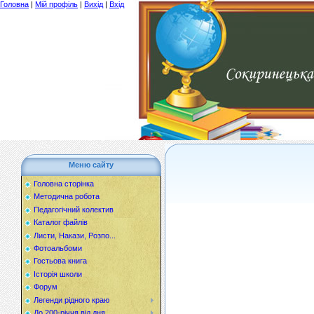
Головна
|
Мій профіль
|
Вихід
|
Вхід
Меню сайту
Головна сторінка
Методична робота
Педагогічний колектив
Каталог файлів
Листи, Накази, Розпо...
Фотоальбоми
Гостьова книга
Історія школи
Форум
Легенди рідного краю
До 200-річчя від дня...