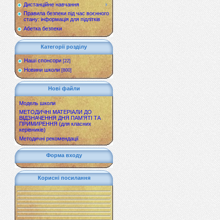
Дистанційне навчання
Правила безпеки під час воєнного
стану: інформація для підлітків
Абетка безпеки
Категорії розділу
Наші спонсори
[22]
Новини школи
[800]
Нові файли
Модель школи
МЕТОДИЧНІ МАТЕРІАЛИ ДО
ВІДЗНАЧЕННЯ ДНЯ ПАМ’ЯТІ ТА
ПРИМИРЕННЯ (для класних
керівників)
Методичні рекомендації
Форма входу
Корисні посилання