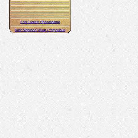
Блог Галини Ярославівни
Блог Маркової Анни Стефанівни